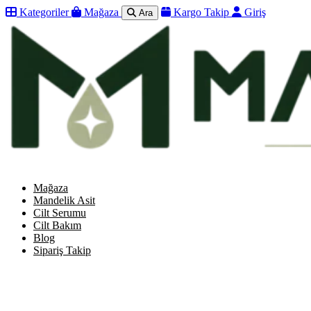
Kategoriler
Mağaza
Kargo Takip
Giriş
Ara
Menü
Giriş Yap
Kategoriler
Menü
Genel
Cilt Bakım
Cilt Serumu
Mağaza
Mandelik Asit
Mandelik Asit
Cilt Serumu
Mandelik Asit Peeling
Cilt Bakım
Blog
Mandelik Asit Set
Sipariş Takip